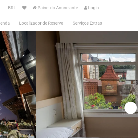
BRL
Painel do Anunciante
Login
Venda
Localizador de Reserva
Serviços Extras