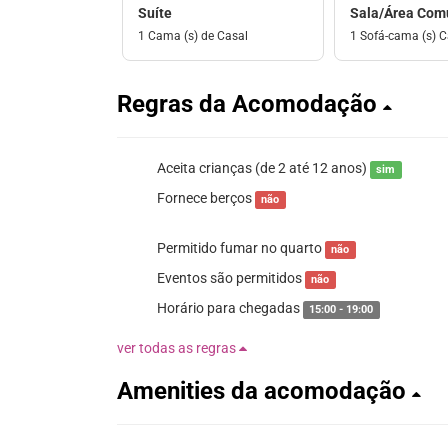
Suíte
Sala/Área Co
1 Cama (s) de Casal
1 Sofá-cama (s) C
Regras da Acomodação
Aceita crianças (de 2 até 12 anos)
sim
Fornece berços
não
Permitido fumar no quarto
não
Eventos são permitidos
não
Horário para chegadas
15:00 - 19:00
ver todas as regras
Amenities da acomodação