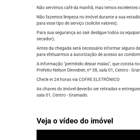
Não servimos café da manhã, mas temos excelentes d
Não fazemos limpeza no imóvel durante a sua estadia
para esse tipo de serviço (solicite valores);
Para sua segurança ao sair desligue todos os equipa
secador);
Antes da chegada será necessário informar alguns d
para efetuarmos a autorização de acesso ao condomí
A informação "permitido deixar malas", que consta no
Prefeito Nelson Dinnebier, nº 38, sala 01, Centro - Gr
Check-in 24 horas via COFRE ELETRÔNICO
As chaves do imóvel deverão ser retiradas e entregues
sala 01, Centro - Gramado.
Veja o vídeo do imóvel