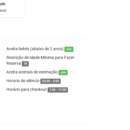
mum
asal
Aceita bebês (abaixo de 2 anos)
sim
Restrição de Idade Mínima para Fazer
Reserva
18
Aceita animais de estimação
sim
Horario de silêncio
22:00 - 5:00
Horário para checkout
7:00 - 11:00