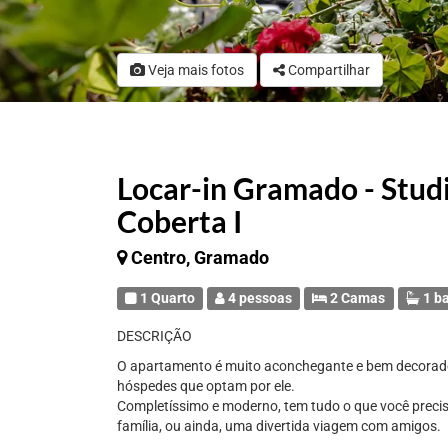
Veja mais fotos
Compartilhar
Locar-in Gramado - Stud
Coberta I
Centro, Gramado
1 Quarto
4 pessoas
2 Camas
1 b
DESCRIÇÃO
O apartamento é muito aconchegante e bem decorado
hóspedes que optam por ele.
Completíssimo e moderno, tem tudo o que você prec
família, ou ainda, uma divertida viagem com amigos.