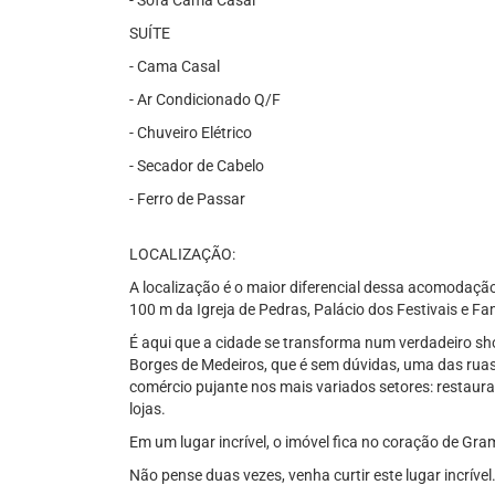
- Sofá Cama Casal
SUÍTE
- Cama Casal
- Ar Condicionado Q/F
- Chuveiro Elétrico
- Secador de Cabelo
- Ferro de Passar
LOCALIZAÇÃO:
A localização é o maior diferencial dessa acomodaçã
100 m da Igreja de Pedras, Palácio dos Festivais e 
É aqui que a cidade se transforma num verdadeiro sho
Borges de Medeiros, que é sem dúvidas, uma das ruas
comércio pujante nos mais variados setores: restaurant
lojas.
Em um lugar incrível, o imóvel fica no coração de Gra
Não pense duas vezes, venha curtir este lugar incrível