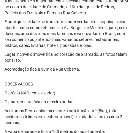
A localização é o maior diferencial dessa acomodação situado BEM
no centro da cidade de Gramado, a 10m da Igreja de Pedras,
Palácio dos Festivais e Famosa Rua Coberta.
É aqui que a cidade se transforma num verdadeiro shopping a céu
aberto, tendo como referência a Av. Borges de Medeiros que é, sem
dúvidas, uma das ruas mais famosas e valorizadas do Brasil, com
seu comércio pujante nos mais variados setores: restaurantes,
bistrôs, cafés, livrarias, hotéis, pousadas e lojas.
Lugar incrível o imóvel fica no coração de Gramado, as fotos falam
por si só.
Acomodação fica a 30m da Rua Coberta.
OBSERVAÇÕES
O prédio NÃO tem elevador;
O apartamento fica no terceiro andar;
Aceitamos Pets canino mediante a solicitação, até (8kg), (não
aceitamos felinos em nenhum imóvel) e limitados a no máximo 2
animais.
A vaga de garagem fica a 100 metros do apartamento;