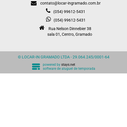
contato@locar-ingramado.com.br
(054) 99612-5431
(054) 99612-5431
Rua Nelson Dinnebier 38
sala 01, Centro, Gramado
© LOCAR-IN GRAMADO LTDA - 29.064.245/0001-64
powered by
stays.net
software de aluguel de temporada