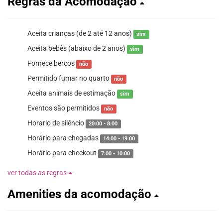
Regras da Acomodação
Aceita crianças (de 2 até 12 anos)
sim
Aceita bebês (abaixo de 2 anos)
sim
Fornece berços
não
Permitido fumar no quarto
não
Aceita animais de estimação
sim
Eventos são permitidos
não
Horario de silêncio
20:00 - 8:00
Horário para chegadas
14:00 - 19:00
Horário para checkout
7:00 - 10:00
ver todas as regras
Amenities da acomodação