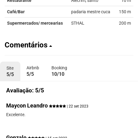
Restaurante
Alecrim, santo
10 m
Café/Bar
padaria mestre cuca
150 m
Supermercados/ mercearias
STHAL
200 m
Comentários
Airbnb
Booking
Site
5/5
10/10
5/5
Avaliação: 5/5
Maycon Leandro
| 22 set 2023
Excelente.
Gonzalo