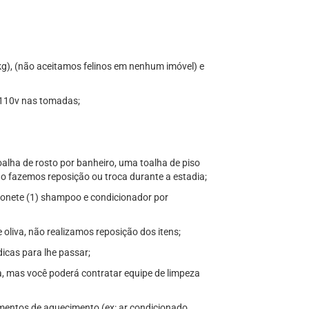
kg), (não aceitamos felinos em nenhum imóvel) e
 110v nas tomadas;
lha de rosto por banheiro, uma toalha de piso
o fazemos reposição ou troca durante a estadia;
bonete (1) shampoo e condicionador por
oliva, não realizamos reposição dos itens;
icas para lhe passar;
, mas você poderá contratar equipe de limpeza
mentos de aquecimento (ex: ar condicionado,