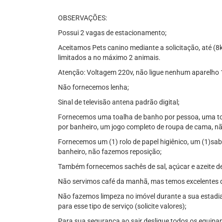
OBSERVAÇÕES:
Possui 2 vagas de estacionamento;
Aceitamos Pets canino mediante a solicitação, até (8
limitados a no máximo 2 animais.
Atenção: Voltagem 220v, não ligue nenhum aparelho
Não fornecemos lenha;
Sinal de televisão antena padrão digital;
Fornecemos uma toalha de banho por pessoa, uma toa
por banheiro, um jogo completo de roupa de cama, nã
Fornecemos um (1) rolo de papel higiênico, um (1)sa
banheiro, não fazemos reposição;
Também fornecemos sachês de sal, açúcar e azeite de 
Não servimos café da manhã, mas temos excelentes d
Não fazemos limpeza no imóvel durante a sua estadia
para esse tipo de serviço (solicite valores);
Para sua segurança ao sair desligue todos os equipa