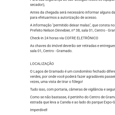
secador);
Antes da chegada será necessário informar alguns d
para efetuarmos a autorização de acesso.
A informação "permitido deixar malas", que consta no
Prefeito Nelson Dinnebier, nº 38, sala 01, Centro - Gr
Check-in 24 horas via COFRE ELETRÔNICO
As chaves do imóvel deverão ser retiradas e entregues
sala 01, Centro - Gramado.
LOCALIZAÇÃO
O Lagos de Gramado é um condomínio fechado diferen
verdes, por onde você poderá fazer agradáveis passeio
vezes, uma vista de tirar o fôlego!
Tudo isso, com portaria, câmeras de vigilância e seg
Como se não bastasse, é pertinho do Centro de Grama
estrada que leva a Canela e ao lado do parque Expo-
Imperdível!