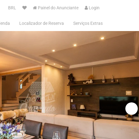
BRL
Painel do Anunciante
Login
Venda
Localizador de Reserva
Serviços Extras