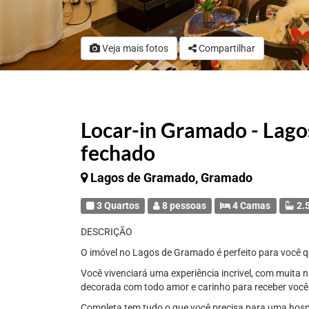
Veja mais fotos
Compartilhar
Locar-in Gramado - Lag
fechado
Lagos de Gramado, Gramado
3 Quartos
8 pessoas
4 Camas
2.5
DESCRIÇÃO
O imóvel no Lagos de Gramado é perfeito para você q
Você vivenciará uma experiência incrivel, com muita 
decorada com todo amor e carinho para receber você 
Completa tem tudo o que você precisa para uma hos