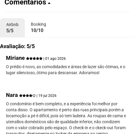
Comentários
Booking
Airbnb
10/10
5/5
Avaliação: 5/5
Miriane
| 01 ago 2026
O prédio é novo, as comodidades e áreas de lazer são ótimas, e o
lugar silencioso, ótimo para descansar. Adoramos!
Nara
| 19 jul 2026
O condomínio é bem completo, e a experiência foi melhor por
conta disso. O apartamento é perto das ruas principais porém a
locamoção a pé é difícil, pois só tem ladeira. As roupas de cama e
utensílios domésticos são de qualidade inferior, não condizem
com o valor cobrado pelo espaço. O check-in e o ckeck-out foram
tranquilos, diretamente no locker da empresa no centro.