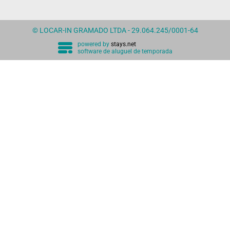
© LOCAR-IN GRAMADO LTDA - 29.064.245/0001-64
powered by
stays.net
software de aluguel de temporada